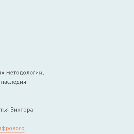
ых методологии,
 наследия
атья Виктора
цифрового