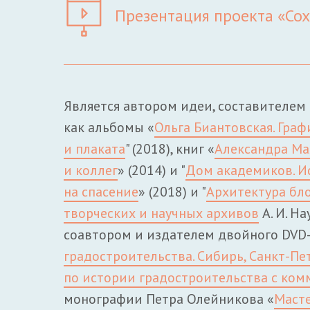
Презентация проекта «Сох
Является автором идеи, составителем
как альбомы «
Ольга Биантовская. Граф
и плаката
" (2018), книг «
Александра Ма
и коллег
» (2014) и "
Дом академиков. И
на спасение
» (2018) и "
Архитектура бл
творческих и научных архивов
А. И. На
соавтором и издателем двойного DVD-
градостроительства. Сибирь, Санкт-Пе
по истории градостроительства c ко
монографии Петра Олейникова «
Масте