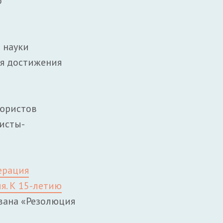
о
 науки
ся достижения
 юристов
исты-
ерация
я. К 15-летию
ована «Резолюция