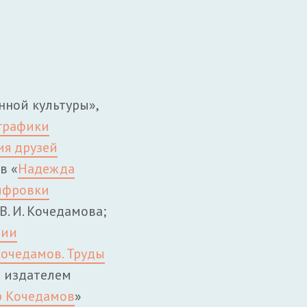
нной культуры»,
 графики
ия друзей
в «
Надежда
ифровки
, В. И. Кочедамова
;
рии
 Кочедамов. Труды
же издателем
р Кочедамов
»