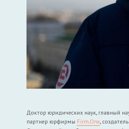
Доктор юридических наук, главный нау
партнер юрфирмы
Firm.One
, создател