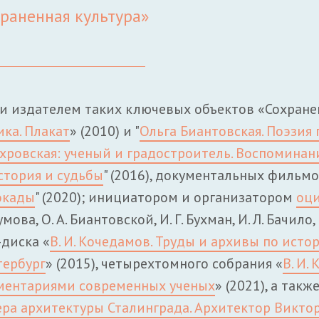
раненная культура»
 и издателем таких ключевых объектов «Сохране
ика. Плакат
» (2010) и "
Ольга Биантовская. Поэзия
хровская: ученый и градостроитель. Воспоминан
стория и судьбы
" (2016), документальных фильмо
окады
" (2020); инициатором и организатором
оц
умова, О. А. Биантовской, И. Г. Бухман, И. Л. Бачило
диска «
В. И. Кочедамов. Труды и архивы по исто
тербург
» (2015), четырехтомного собрания «
В. И.
мментариями современных ученых
» (2021), а так
ра архитектуры Сталинграда. Архитектор Викто