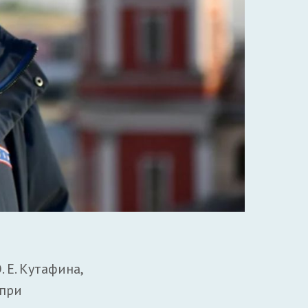
 Е. Кутафина,
 при