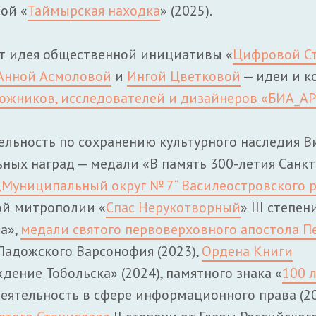
ой «
Таймырская находка
» (2025).
т идея общественной инициативы «
Цифровой С
Анной Асмоловой
и
Ингой Цветковой
— идеи и к
дожников, исследователей и дизайнеров «БИА_А
ельность по сохранению культурного наследия 
ных наград — медали «В память 300-летия Санкт
Муниципальный округ № 7“ Василеостровского р
кой митрополии «
Спас Нерукотворный
» III степен
а»,
медали святого первоверховного апостола П
Ладожского Варсонофия (2023),
Ордена Книги
ение Тобольска» (2024), памятного знака «
100 
деятельность в сфере информационного права (20