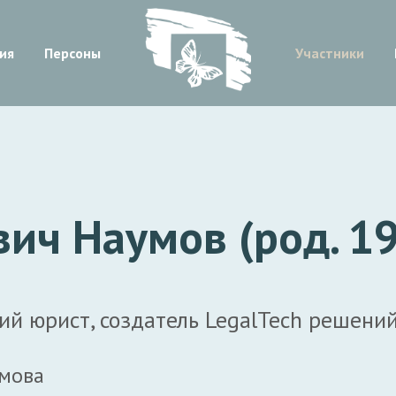
ия
Персоны
Участники
ич Наумов (род. 1
й юрист, создатель LegalTech решений
умова