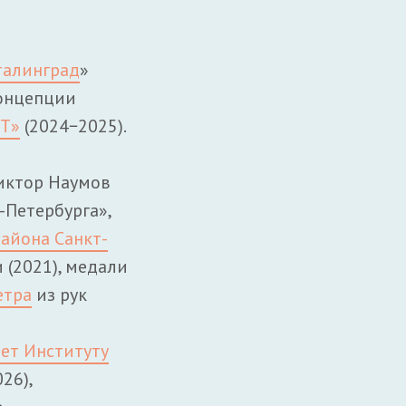
талинград
»
онцепции
РТ»
(2024−2025).
Виктор Наумов
-Петербурга»,
айона Санкт-
и (2021), медали
етра
из рук
лет Институту
26),