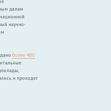
ых
дным делам
рмационной
ый научно-
ым
здано
более 400
ентальные
доклады,
ялись и проходят