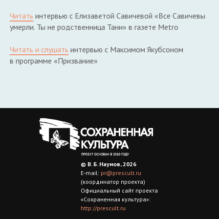
Читать
интервью с Елизаветой Савичевой «Все Савичевы
умерли. Ты не родственница Тани» в газете Metro
Читать и слушать
интервью с Максимом Якубсоном
в программе «Призвание»
© В. Б. Наумов, 2026
E-mail:
pr@prescult.ru
(координатор проекта)
Официальный сайт проекта
«Сохраненная культура»:
http://prescult.ru