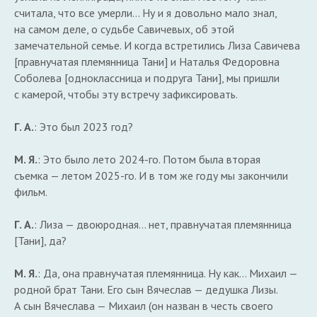
считала, что все умерли… Ну и я довольно мало знал,
на самом деле, о судьбе Савичевых, об этой
замечательной семье. И когда встретились Лиза Савичева
[правнучатая племянница Тани] и Наталья Федоровна
Соболева [одноклассница и подруга Тани], мы пришли
с камерой, чтобы эту встречу зафиксировать.
Г. А.
: Это был 2023 год?
М. Я.
: Это было лето 2024-го. Потом была вторая
съемка — летом 2025-го. И в том же году мы закончили
фильм.
Г. А.
: Лиза — двоюродная… нет, правнучатая племянница
[Тани], да?
М. Я.
: Да, она правнучатая племянница. Ну как… Михаил —
родной брат Тани. Его сын Вячеслав — дедушка Лизы.
А сын Вячеслава — Михаил (он назван в честь своего