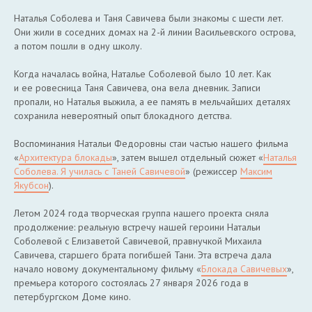
Наталья Соболева и Таня Савичева были знакомы с шести лет.
Они жили в соседних домах на 2-й линии Васильевского острова,
а потом пошли в одну школу.
Когда началась война, Наталье Соболевой было 10 лет. Как
и ее ровесница Таня Савичева, она вела дневник. Записи
пропали, но Наталья выжила, а ее память в мельчайших деталях
сохранила невероятный опыт блокадного детства.
Воспоминания Натальи Федоровны стаи частью нашего фильма
«
Архитектура блокады
», затем вышел отдельный сюжет «
Наталья
Соболева. Я училась с Таней Савичевой
» (режиссер
Максим
Якубсон
).
Летом 2024 года творческая группа нашего проекта сняла
продолжение: реальную встречу нашей героини Натальи
Соболевой с Елизаветой Савичевой, правнучкой Михаила
Савичева, старшего брата погибшей Тани. Эта встреча дала
начало новому документальному фильму «
Блокада Савичевых
»,
премьера которого состоялась 27 января 2026 года в
петербургском Доме кино.