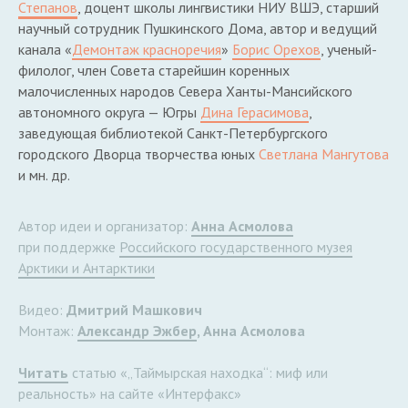
Степанов
, доцент школы лингвистики НИУ ВШЭ, старший
научный сотрудник Пушкинского Дома, автор и ведущий
канала «
Демонтаж красноречия
»
Борис Орехов
, ученый-
филолог, член Совета старейшин коренных
малочисленных народов Севера Ханты-Мансийского
автономного округа — Югры
Дина Герасимова
,
заведующая библиотекой Санкт-Петербургского
городского Дворца творчества юных
Светлана Мангутова
и мн. др.
Автор идеи и организатор:
Анна Асмолова
при поддержке
Российского государственного музея
Арктики и Антарктики
Видео:
Дмитрий Машкович
Монтаж:
Александр Эжбер
, Анна Асмолова
Читать
статью «„Таймырская находка“: миф или
реальность» на сайте «Интерфакс»