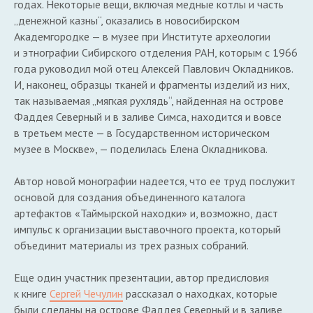
годах. Некоторые вещи, включая медные котлы и часть
„денежной казны“, оказались в новосибирском
Академгородке — в музее при Институте археологии
и этнографии Сибирского отделения РАН, которым с 1966
года руководил мой отец Алексей Павлович Окладников.
И, наконец, образцы тканей и фрагменты изделий из них,
так называемая „мягкая рухлядь“, найденная на острове
Фаддея Северный и в заливе Симса, находится и вовсе
в третьем месте — в Государственном историческом
музее в Москве», — поделилась Елена Окладникова.
Автор новой монографии надеется, что ее труд послужит
основой для создания объединенного каталога
артефактов «Таймырской находки» и, возможно, даст
импульс к организации выставочного проекта, который
объединит материалы из трех разных собраний.
Еще один участник презентации, автор предисловия
к книге
Сергей Чечулин
рассказал о находках, которые
были сделаны на острове Фаддея Северный и в заливе