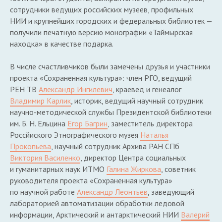
сотрудники ведущих российских музеев, профильных
НИИ и крупнейших городских и федеральных библиотек —
получили печатную версию монографии «Таймырская
находка» в качестве подарка.
В числе счастливчиков были замечены друзья и участники
проекта «Сохраненная культура»: член РГО, ведущий
РЕН ТВ
Александр Ингилевич
, краевед и генеалог
Владимир Карлик
, историк, ведущий научный сотрудник
научно-методической службы Президентской библиотеки
им. Б. Н. Ельцина
Егор Багрин
, заместитель директора
Россйиского Этнографического музея
Наталья
Прокопьева
, научный сотрудник Архива РАН СПб
Виктория Василенко
, директор Центра социальных
и гуманитарных наук ИТМО
Галина Жиркова
, советник
руководителя проекта «Сохраненная культура»
по научной работе
Александр Леонтьев
, заведующий
лабораторией автоматизации обработки ледовой
информации, Арктический и антарктический НИИ
Валерий