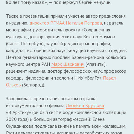
80 лет тому назад», — подчеркнул Сергей Чечулин.
Также в презентации приняли участие автор предисловия
к изданию,
директор РГМАА Наталья Петрова
, издатель
монографии, руководитель проекта «Сохраненная
культура», доктор юридических наук Виктор Наумов
(Санкт-Петербург), научный редактор монографии,
кандидат исторических наук, ведущий научный сотрудник
Центра гуманитарных проблем Баренц-региона Кольского
научного центра РАН
Марк Шахнович
(Апатиты),
рецензент издания, доктор философских наук, профессор
кафедры философии и теологии НИУ «БелГУ»
Павел
Ольхов
(Белгород).
Завершилась презентация показом отрывка
из документального фильма
Леонида Круглова
«В Арктику» (он был снят в ходе комплексной экспедиции
2020 года) и большой автограф-сессией: Елена
Окладникова подписала книги на память всем желающим.
Гости вечера: студенты, аспиранты петербургских вузов,