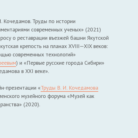
. Кочедамов. Труды по истории
мментариями современных ученых» (2021)
просу о реставрации въезжей башни Якутской
кутская крепость на планах XVIII—XIX веков:
ощью современных технологий»
офеевым
) и «Первые русские города Сибири»
едамова в XXI веке».
йн-презентации «
Труды В. И. Кочедамова
юменского музейного форума «Музей как
ранства» (2020).