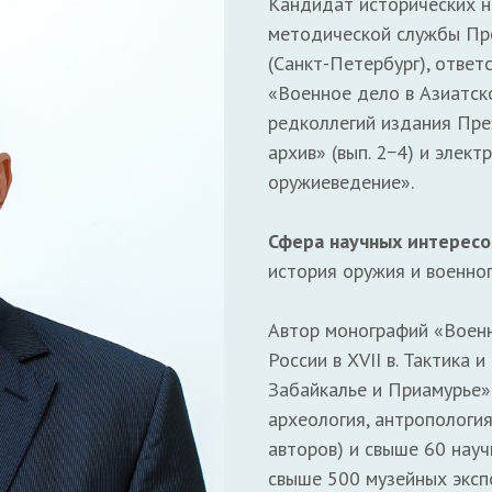
Кандидат исторических н
методической службы Пре
(Санкт-Петербург), отве
«Военное дело в Азиатско
редколлегий издания Пр
архив» (вып. 2−4) и элек
оружиеведение».
Сфера научных интересо
история оружия и военног
Автор монографий «Военн
России в XVII в. Тактика
Забайкалье и Приамурье» 
археология, антропология
авторов) и свыше 60 науч
свыше 500 музейных эксп