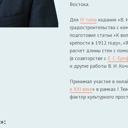
Востока.
Для
IV тома
издания «В. И
градостроительства c ко
подготовил статьи «К во
крепости в 1912 году», «Я
расчет длины стен с пом
(в соавторстве с
Е. С. Ер
и другие работы В. И. Коч
Принимал участие в онла
в ХХI веке
» в рамках I Т
фактор культурного прост
»: