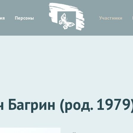
ия
Персоны
Участники
 Багрин (род. 1979