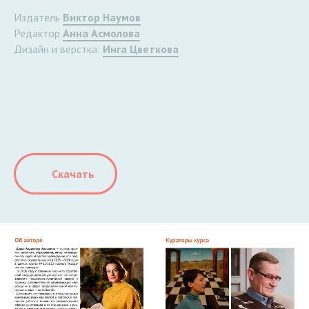
Издатель
Виктор Наумов
Редактор
Анна Асмолова
Дизайн и верстка:
Инга Цветкова
Скачать