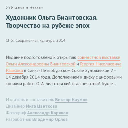
DVD-диск и буклет
Художник Ольга Биантовская.
Творчество на рубеже эпох
СПб.: Сохраненная культура, 2014
Издание подготовлено к открытию
совместной выставки
Ольги Александровны Биантовской
и
Георгия Николаевича
Рашкова
в Санкт-Петербургском Союзе художников 2—
14 декабря 2014 года. Дополнением к диску с цифровыми
копиями работ О. А. Биантовский стал печатный буклет.
Издатель и составитель
Виктор Наумов
Дизайнер
Инга Цветкова
Фотограф
Александр Коряков
Разработчик
Владимир Орлов