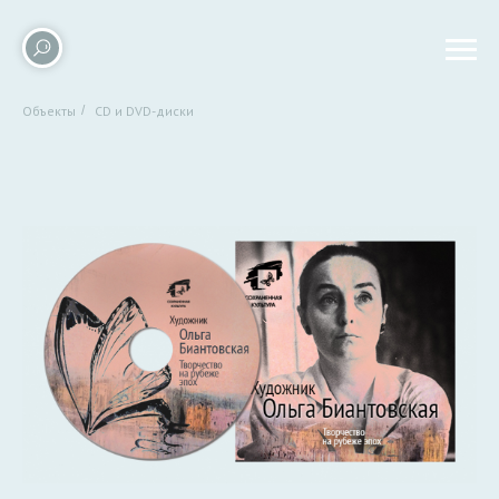
Объекты
/
CD и DVD-диски