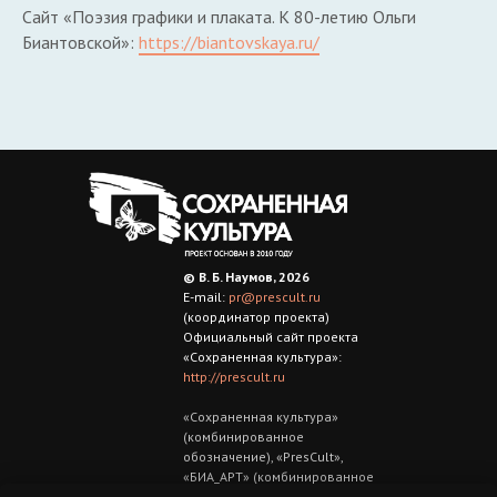
Сайт «Поэзия графики и плаката. К 80-летию Ольги
Биантовской»:
https://biantovskaya.ru/
© В. Б. Наумов, 2026
E-mail:
pr@prescult.ru
(координатор проекта)
Официальный сайт проекта
«Сохраненная культура»:
http://prescult.ru
«Сохраненная культура»
(комбинированное
обозначение), «РresCult»,
«БИА_АРТ» (комбинированное
обозначение) —