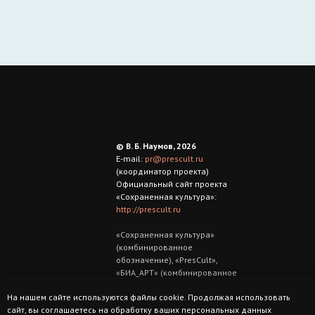
© В. Б. Наумов, 2026
E-mail:
pr@prescult.ru
(координатор проекта)
Официальный сайт проекта
«Сохраненная культура»:
http://prescult.ru
«Сохраненная культура»
(комбинированное
обозначение), «РresCult»,
«БИА_АРТ» (комбинированное
обозначение) —
На нашем сайте используются файлы cookie. Продолжая использовать
зарегистрированные товарные
сайт, вы соглашаетесь на обработку ваших персональных данных
знаки