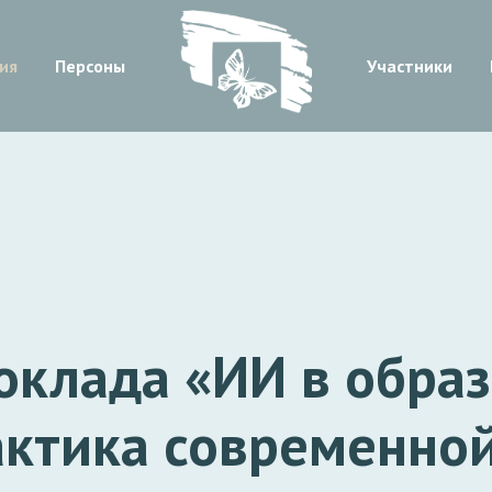
ия
Персоны
Участники
оклада «ИИ в образ
актика современной