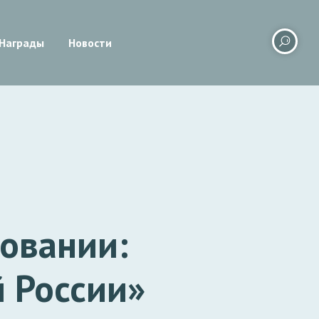
Награды
Новости
овании:
 России»