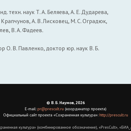
нд. техн. наук Т. А. Беляева, А. Е. Дударева,
. Крапчунов, А. В. Лисковец, М. С. Оградюк,
лев, В. А. Фадеев.
 О. В. Павленко, доктор юр. наук В. Б.
© В. Б. Наумов, 2026
E-mail:
pr@prescult.ru
(координатор проекта)
Официальный сайт проекта «Сохраненная культура»:
http://prescult.ru
раненная культура» (комбинированное обозначение), «РresCult», «БИА