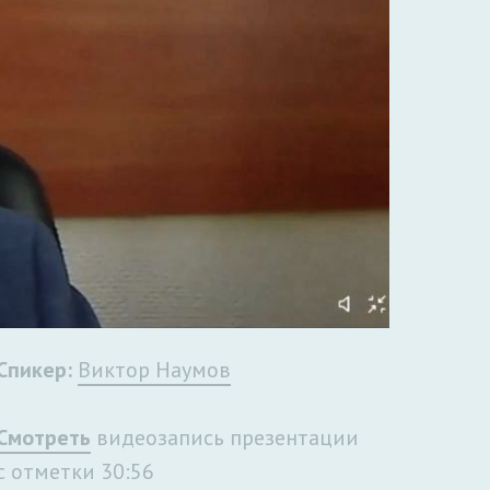
Спикер:
Виктор Наумов
Смотреть
видеозапись презентации
с отметки 30:56