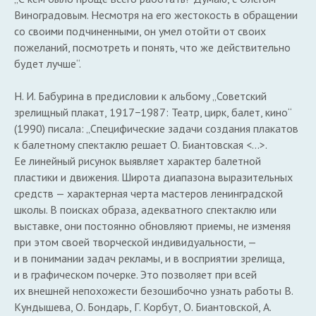
Виноградовым. Несмотря на его жестокость в обращении
со своими подчиненными, он умел отойти от своих
пожеланий, посмотреть и понять, что же действительно
будет лучше“.
Н. И. Бабурина в предисловии к альбому „Советский
зрелищный плакат, 1917−1987: Театр, цирк, балет, кино“
(1990) писала: „Специфические задачи создания плакатов
к балетному спектаклю решает О. Биантовская <…>.
Ее линейный рисунок выявляет характер балетной
пластики и движения. Широта диапазона выразительных
средств — характерная черта мастеров ленинградской
школы. В поисках образа, адекватного спектаклю или
выставке, они постоянно обновляют приемы, не изменяя
при этом своей творческой индивидуальности, —
и в понимании задач рекламы, и в восприятии зрелища,
и в графическом почерке. Это позволяет при всей
их внешней непохожести безошибочно узнать работы В.
Кундышева, О. Бондарь, Г. Корбут, О. Биантовской, А.