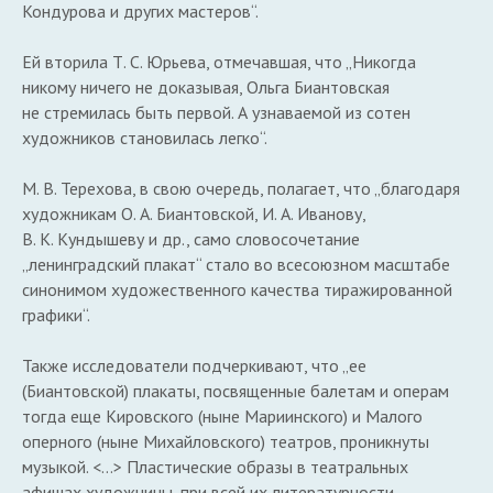
Кондурова и других мастеров“.
Ей вторила Т. С. Юрьева, отмечавшая, что „Никогда
никому ничего не доказывая, Ольга Биантовская
не стремилась быть первой. А узнаваемой из сотен
художников становилась легко“.
М. В. Терехова, в свою очередь, полагает, что „благодаря
художникам О. А. Биантовской, И. А. Иванову,
В. К. Кундышеву и др., само словосочетание
„ленинградский плакат“ стало во всесоюзном масштабе
синонимом художественного качества тиражированной
графики“.
Также исследователи подчеркивают, что „ее
(Биантовской) плакаты, посвященные балетам и операм
тогда еще Кировского (ныне Мариинского) и Малого
оперного (ныне Михайловского) театров, проникнуты
музыкой. <…> Пластические образы в театральных
афишах художницы, при всей их литературности,