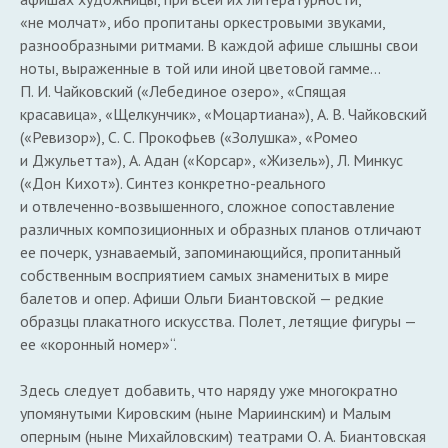
«не молчат», ибо пропитаны оркестровыми звуками,
разнообразными ритмами. В каждой афише слышны свои
ноты, выраженные в той или иной цветовой гамме…
П. И. Чайковский («Лебединое озеро», «Спящая
красавица», «Щелкунчик», «Моцартиана»), А. В. Чайковский
(«Ревизор»), С. С. Прокофьев («Золушка», «Ромео
и Джульетта»), А. Адан («Корсар», «Жизель»), Л. Минкус
(«Дон Кихот»). Синтез конкретно-реального
и отвлеченно-возвышенного, сложное сопоставление
различных композиционных и образных планов отличают
ее почерк, узнаваемый, запоминающийся, пропитанный
собственным восприятием самых знаменитых в мире
балетов и опер. Афиши Ольги Биантовской — редкие
образцы плакатного искусства. Полет, летящие фигуры —
ее «коронный номер»“.
Здесь следует добавить, что наряду уже многократно
упомянутыми Кировским (ныне Мариинским) и Малым
оперным (ныне Михайловским) театрами О. А. Биантовская