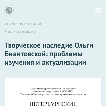
Объекты
/
Научные статьи
#изо
#театр&кино
Творческое наследие Ольги
Биантовской: проблемы
изучения и актуализации