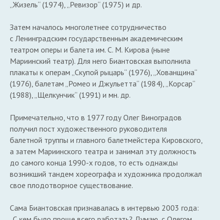
„Жизель“ (1974), „Ревизор“ (1975) и др.
Затем началось многолетнее сотрудничество
с Ленинградским государственным академическим
театром оперы и балета им. С. М. Кирова (ныне
Мариинский театр). Для него Биантовская выполнила
плакаты к операм „Скупой рыцарь“ (1976), „Хованщина“
(1976), балетам „Ромео и Джульетта“ (1984), „Корсар“
(1988), „Щелкунчик“ (1991) и мн. др.
Примечательно, что в 1977 году Олег Виноградов
получил пост художественного руководителя
балетной труппы и главного балетмейстера Кировского,
а затем Мариинского театра и занимал эту должность
до самого конца 1990-х годов, то есть однажды
возникший тандем хореографа и художника продолжал
свое плодотворное существование.
Сама Биантовская признавалась в интервью 2003 года:
„С кем было проще всего работать? Думаю, с Олегом